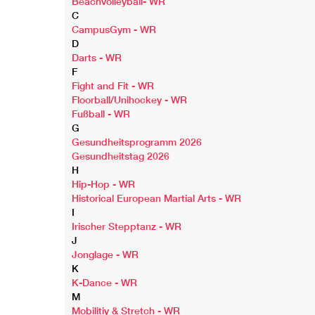
Beachvolleyball- WR
C
CampusGym - WR
D
Darts - WR
F
Fight and Fit - WR
Floorball/Unihockey - WR
Fußball - WR
G
Gesundheitsprogramm 2026
Gesundheitstag 2026
H
Hip-Hop - WR
Historical European Martial Arts - WR
I
Irischer Stepptanz - WR
J
Jonglage - WR
K
K-Dance - WR
M
Mobilitiy & Stretch - WR