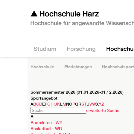
Studium
Forschung
Hochschu
Hochschule
Einrichtungen
Hochschulsport
Sommersemester 2026 (01.01.2026-31.12.2026)
Sportangebot
A
B
C
D
E
F
G
H
I
J
K
L
M
N
O
P
Q
R
S
T
U
V
W
X
Y
Z
erweiterte Suche
B
Badminton - WR
Basketball - WR