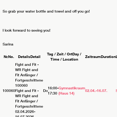
So grab your water bottle and towel and off you go!
I look forward to seeing you!
Sarina
Tag / Zeit / Ort
Day /
Nr.
No.
Details
Detail
Zeitraum
Duration
Time / Location
Fight and Fit -
WR
Fight and
Fit Anfänger /
Fortgeschrittene
100060
16:00-
Gymnastikraum
100060
Fight and Fit -
Do
02.04.-
16.07.
17:30
(Haus 14)
WR Fight and
Fit Anfänger /
Fortgeschrittene
02.04.2026-
16.07.2026