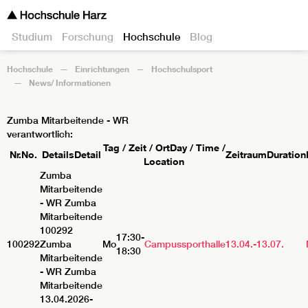
Studium
Forschung
Hochschule
Blog
Hochschule
Einrichtungen
Hochschulsport
News/ Informationen
Zumba Mitarbeitende - WR
verantwortlich:
Tag / Zeit / Ort
Day / Time /
Nr.
No.
Details
Detail
Zeitraum
Duration
Location
Zumba
Mitarbeitende
- WR
Zumba
Mitarbeitende
100292
17:30-
100292
Zumba
Mo
Campussporthalle
13.04.-
13.07.
18:30
Mitarbeitende
- WR Zumba
Mitarbeitende
13.04.2026-