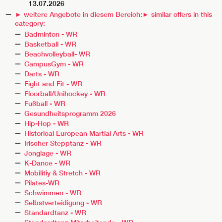
13.07.2026
► weitere Angebote in diesem Bereich:
► similar offers in this
category:
Badminton - WR
Basketball - WR
Beachvolleyball- WR
CampusGym - WR
Darts - WR
Fight and Fit - WR
Floorball/Unihockey - WR
Fußball - WR
Gesundheitsprogramm 2026
Hip-Hop - WR
Historical European Martial Arts - WR
Irischer Stepptanz - WR
Jonglage - WR
K-Dance - WR
Mobilitiy & Stretch - WR
Pilates-WR
Schwimmen - WR
Selbstverteidigung - WR
Standardtanz - WR