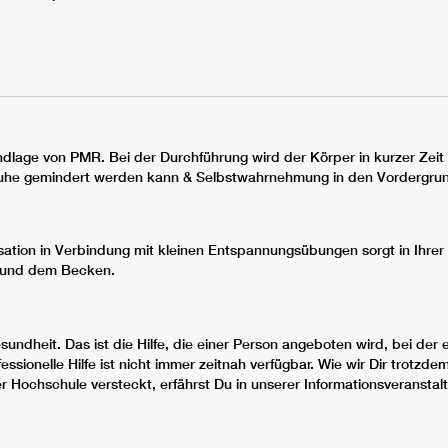
lage von PMR. Bei der Durchführung wird der Körper in kurzer Zeit 
he gemindert werden kann & Selbstwahrnehmung in den Vordergrun
lisation in Verbindung mit kleinen Entspannungsübungen sorgt in Ihre
le und dem Becken.
esundheit. Das ist die Hilfe, die einer Person angeboten wird, bei der
ofessionelle Hilfe ist nicht immer zeitnah verfügbar. Wie wir Dir trot
r Hochschule versteckt, erfährst Du in unserer Informationsveranstal