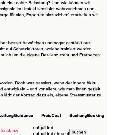
uck eine echte Belastung? Und wie können wir
resssignale im Umfeld sensibler wahrzunehmen und
rge für sich, Experten hinzuziehen) erarbeiten wir
nbar besser bewältigen und sogar gestärkt aus
ht auf Schutzfaktoren, welche trainiert werden
tlich um die eigene Resilienz steht und Erarbeiten
eworden. Doch was passiert, wenn der innere Akku
d entwickeln – und vor allem, wie man ihnen gezielt
n lädt der Vortrag dazu ein, eigene Stressmuster zu
Leitung
Guidance
Preis
Cost
Buchung
Booking
entgeltfrei
Constanze
entgeltfrei / free of