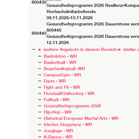
800430
Gesundheitsprogramm 2026 Resilienz-Kompas
Hochschulmitarbeitende
09.11.2026-
10.11.2026
Gesundheitsprogramm 2026
Dauerstress ver
800440
800440
Gesundheitsprogramm 2026 Dauerstress ver
12.11.2026
► weitere Angebote in diesem Bereich:
► similar o
Badminton - WR
Basketball - WR
Beachvolleyball- WR
CampusGym - WR
Darts - WR
Fight and Fit - WR
Floorball/Unihockey - WR
Fußball - WR
Gesundheitsprogramm 2026
Hip-Hop - WR
Historical European Martial Arts - WR
Irischer Stepptanz - WR
Jonglage - WR
K-Dance - WR