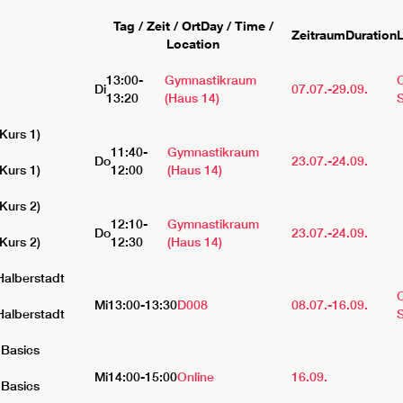
Tag / Zeit / Ort
Day / Time /
Zeitraum
Duration
Location
13:00-
Gymnastikraum
Di
07.07.-
29.09.
13:20
(Haus 14)
Kurs 1)
11:40-
Gymnastikraum
Do
23.07.-
24.09.
Kurs 1)
12:00
(Haus 14)
Kurs 2)
12:10-
Gymnastikraum
Do
23.07.-
24.09.
Kurs 2)
12:30
(Haus 14)
alberstadt
Mi
13:00-13:30
D008
08.07.-
16.09.
alberstadt
 Basics
Mi
14:00-15:00
Online
16.09.
 Basics