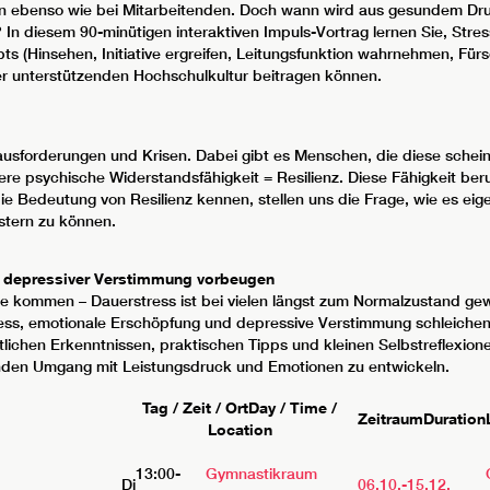
en ebenso wie bei Mitarbeitenden. Doch wann wird aus gesundem Dr
n? In diesem 90-minütigen interaktiven Impuls-Vortrag lernen Sie, St
(Hinsehen, Initiative ergreifen, Leitungsfunktion wahrnehmen, Fürso
er unterstützenden Hochschulkultur beitragen können.
ausforderungen und Krisen. Dabei gibt es Menschen, die diese schei
re psychische Widerstandsfähigkeit = Resilienz. Diese Fähigkeit beru
 Bedeutung von Resilienz kennen, stellen uns die Frage, wie es eigen
stern zu können.
d depressiver Verstimmung vorbeugen
uhe kommen – Dauerstress ist bei vielen längst zum Normalzustand g
Stress, emotionale Erschöpfung und depressive Verstimmung schleichen
ichen Erkenntnissen, praktischen Tipps und kleinen Selbstreflexione
unden Umgang mit Leistungsdruck und Emotionen zu entwickeln.
Tag / Zeit / Ort
Day / Time /
Zeitraum
Duration
Location
13:00-
Gymnastikraum
Di
06.10.-
15.12.