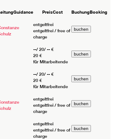
Leitung
Guidance
Preis
Cost
Buchung
Booking
entgeltfrei
Constanze
entgeltfrei / free of
Schulz
charge
--/ 20/ -- €
20 €
für Mitarbeitende
--/ 20/ -- €
20 €
für Mitarbeitende
entgeltfrei
Constanze
entgeltfrei / free of
Schulz
charge
entgeltfrei
entgeltfrei / free of
charge