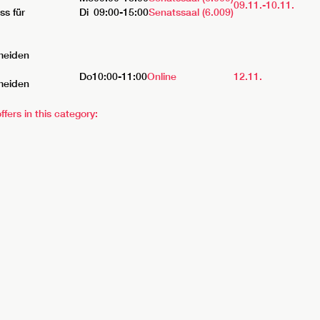
09.11.-
10.11.
s für
Di
09:00-15:00
Senatssaal (6.009)
meiden
Do
10:00-11:00
Online
12.11.
meiden
ffers in this category: