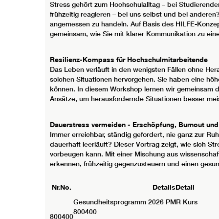
Stress gehört zum Hochschulalltag – bei Studierend
frühzeitig reagieren – bei uns selbst und bei andere
angemessen zu handeln. Auf Basis des HILFE-Konzepts 
gemeinsam, wie Sie mit klarer Kommunikation zu ein
Resilienz-Kompass für Hochschulmitarbeitende
Das Leben verläuft in den wenigsten Fällen ohne Her
solchen Situationen hervorgehen. Sie haben eine höhe
können. In diesem Workshop lernen wir gemeinsam die
Ansätze, um herausfordernde Situationen besser mei
Dauerstress vermeiden - Erschöpfung, Burnout un
Immer erreichbar, ständig gefordert, nie ganz zur R
dauerhaft leerläuft? Dieser Vortrag zeigt, wie sich 
vorbeugen kann. Mit einer Mischung aus wissenschaftl
erkennen, frühzeitig gegenzusteuern und einen ges
Nr.
No.
Details
Detail
Gesundheitsprogramm 2026
PMR Kurs
800400
800400