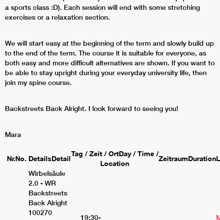
a sports class :D). Each session will end with some stretching
exercises or a relaxation section.
We will start easy at the beginning of the term and slowly build up
to the end of the term. The course it is suitable for everyone, as
both easy and more difficult alternatives are shown. If you want to
be able to stay upright during your everyday university life, then
join my spine course.
Backstreets Back Alright. I look forward to seeing you!
Mara
Tag / Zeit / Ort
Day / Time /
Nr.
No.
Details
Detail
Zeitraum
Duration
L
Location
Wirbelsäule
2.0 - WR
Backstreets
Back Alright
100270
19:30-
M