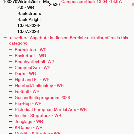
100270
Wirbelsäule
Mo
Campussporthalle
13.04.-
13.07.
20:30
S
2.0 - WR
Backstreets
Back Alright
13.04.2026-
13.07.2026
► weitere Angebote in diesem Bereich:
► similar offers in this
category:
Badminton - WR
Basketball - WR
Beachvolleyball- WR
CampusGym - WR
Darts - WR
Fight and Fit - WR
Floorball/Unihockey - WR
Fußball - WR
Gesundheitsprogramm 2026
Hip-Hop - WR
Historical European Martial Arts - WR
Irischer Stepptanz - WR
Jonglage - WR
K-Dance - WR
Mobilitiy & Stretch - WR