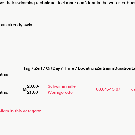
 their swimming technique, feel more confident in the water, or boost 
 can already swim!
Tag / Zeit / Ort
Day / Time / Location
Zeitraum
Duration
L
tnis
20:00-
Schwimmhalle
Mi
08.04.-
15.07.
J
tnis
21:00
Wernigerode
ffers in this category: