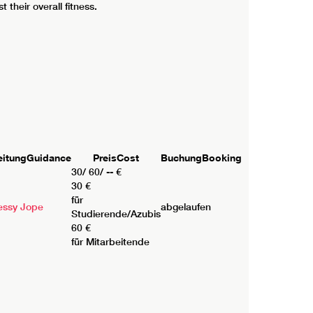
their overall fitness.
eitung
Guidance
Preis
Cost
Buchung
Booking
30/ 60/ -- €
30 €
für
essy Jope
abgelaufen
Studierende/Azubis
60 €
für Mitarbeitende