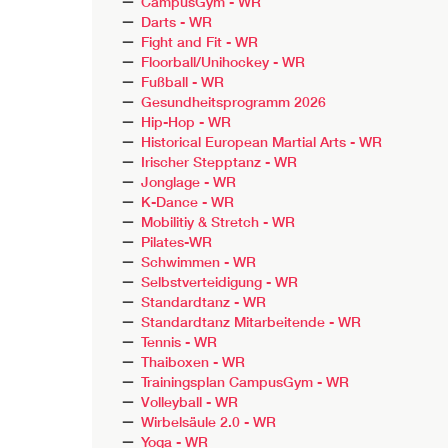
CampusGym - WR
Darts - WR
Fight and Fit - WR
Floorball/Unihockey - WR
Fußball - WR
Gesundheitsprogramm 2026
Hip-Hop - WR
Historical European Martial Arts - WR
Irischer Stepptanz - WR
Jonglage - WR
K-Dance - WR
Mobilitiy & Stretch - WR
Pilates-WR
Schwimmen - WR
Selbstverteidigung - WR
Standardtanz - WR
Standardtanz Mitarbeitende - WR
Tennis - WR
Thaiboxen - WR
Trainingsplan CampusGym - WR
Volleyball - WR
Wirbelsäule 2.0 - WR
Yoga - WR