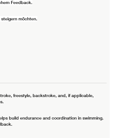
nlichem Feedback.
s steigern möchten.
troke, freestyle, backstroke, and, if applicable,
s.
e helps build endurance and coordination in swimming.
dback.