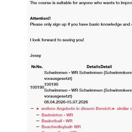
The course is suitable for anyone who wants to improve
Attention!!
Please only sign up if you have basic knowledge and
I look forward to seeing you!
Jessy
Nr.
No.
Details
Detail
Schwimmen - WR
Schwimmen (Schwimmkenn
vorausgesetzt)
100190
100190
Schwimmen - WR Schwimmen (Schwimmkenn
vorausgesetzt)
08.04.2026-
15.07.2026
► weitere Angebote in diesem Bereich:
► similar o
Badminton - WR
Basketball - WR
Beachvolleyball- WR